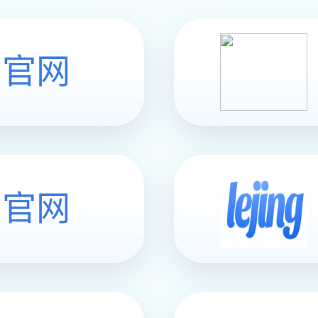
愿与各界伙伴携手合作，坚持不懈地实现合作共赢，共同创新和发
品中心
亿万28 中心
服务与支持
关于
测试
亿万28 公告
售后服务
公司
仿真
市场活动
产品授权
亿万2
保障
云端赋能
奖项
应用
行业资讯
媒体
仪器
t("script"); hm.src = "https://hm.baidu.com/hm.js?25a8b6ddd6dc7b9a9
亿万28-科技赋能场景,让娱乐更有趣。
亿万28官网-追求健康,你我一起成长