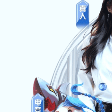
当前位置：
/
/
亿万28
关于亿万28
公司简介
login_亿万28·(官方)代理招商直营平台 （以
全国十个省市设有分子公司，业务网络辐射广泛。
在 AI 技术蓬勃发展的浪潮下，亿万28协同深度聚
术，结合自主研发的工业软件链，为工业用户注入强大的
大模型与工业垂直场景适配困难的问题，打造安全、可靠的
公司自主研发的系列化软硬件产品，如 aiEF
均融入了先进的 AI 技术。其中，aiEF 智能工程平台作为
与 AI 应用间的壁垒，帮助工业用户低成本、高效率地