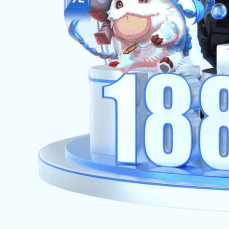
2025 年 4 月 28 日，亿万28协同正式推出
能力，以开箱即用的部署模式、全链路闭环的 aiEF 
AI 闭环以及工业软件生态协同等核心优势，满足了工
练与快速迭代；AM 系列为大型集团与科研院所提
亿万28协同集聚了一批在 AI、设计仿真、试
开发队伍。作为国家高新技术企业，公司高度重视科
经过多年的创新研发，公司积累了多项基于 AI 和工
作为中关村国家自主创新示范区标准创新第一批试
技术标准研究与应用示范”，获得国家科技部支持；主
应国家政策号召，在数字化转型建设中发挥重要作用
凭借高品质的产品和服务，亿万28协同收获了众多
术进步一等奖”、工信部 “大数据优秀产品和应用方案”
优秀推荐产品”、“智能制造年度优秀示范解决方案”、“
未来，亿万28协同将持续深耕 “AI + 工业软件