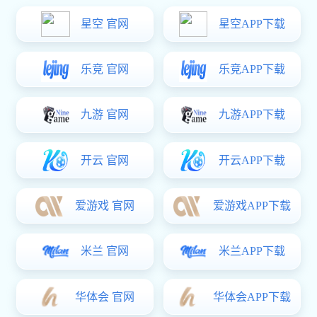
数字孪生试验系统 DTS
当前位置：
/
/
亿万28
产品中心
亿万28:数字孪生试验系统 DTS
构建装备全生命周期数字样机
产品概述
DTS
基于机器学习的数据驱动建模和仿真工具，可用于创建各类